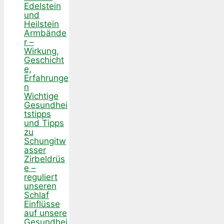
Edelstein
und
Heilstein
Armbände
r –
Wirkung,
Geschicht
e,
Erfahrunge
n
Wichtige
Gesundhei
tstipps
und Tipps
zu
Schungitw
asser
Zirbeldrüs
e –
reguliert
unseren
Schlaf
Einflüsse
auf unsere
Gesundhei