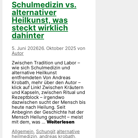
Schulmedizin vs.
alternativer
Heilkunst, was
steckt wirklich
dahinter
5. Juni 2026
26. Oktober 2025
von
Autor
Zwischen Tradition und Labor –
wie sich Schulmedizin und
alternative Heilkunst
entfremdeten Von Andreas
Krobath, mehr über den Autor –
klick auf Link! Zwischen Kräutern
und Kapseln, zwischen Ritual und
Rezeptblock – irgendwo
dazwischen sucht der Mensch bis
heute nach Heilung. Seit
Anbeginn der Geschichte hat der
Mensch Heilung gesucht – meist
mit dem, was …
Weiterlesen
Kategorien
Schlagwörter
Allgemein
,
Schungit
alternative
heilmedizin
,
andreas krobath
,