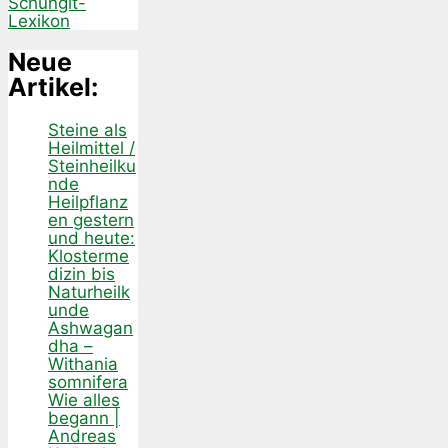
Schungit-
Lexikon
Neue
Artikel:
Steine als
Heilmittel /
Steinheilku
nde
Heilpflanz
en gestern
und heute:
Klosterme
dizin bis
Naturheilk
unde
Ashwagan
dha –
Withania
somnifera
Wie alles
begann |
Andreas