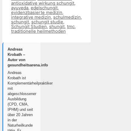
antioxidative wirkung schungit
,
ayuveda
,
edelschungit
,
evidenzbasierte medizin
,
integrative medizin
,
schulmedizin
,
schungit
,
schungit studie
,
Schungit Studien
,
shungit
,
tmc
,
traditionelle heilmethoden
Andreas
Krobath –
Autor von
gesundheitsarena.info
Andreas
Krobath ist
Komplementärheilpraktiker
mit
abgeschlossener
Ausbildung
(CPD, CMA,
IPHM) und seit
über 20 Jahren
in der
Naturheilkunde
tätig. Er