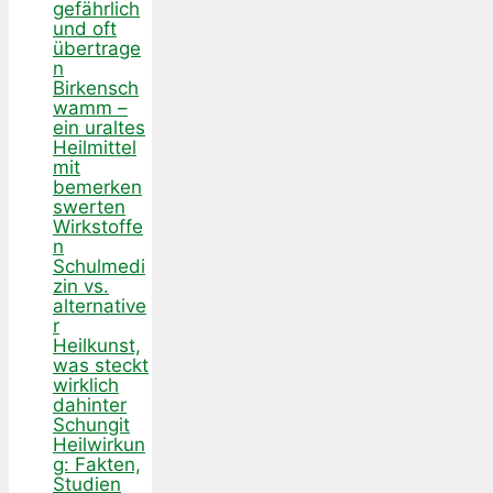
gefährlich
und oft
übertrage
n
Birkensch
wamm –
ein uraltes
Heilmittel
mit
bemerken
swerten
Wirkstoffe
n
Schulmedi
zin vs.
alternative
r
Heilkunst,
was steckt
wirklich
dahinter
Schungit
Heilwirkun
g: Fakten,
Studien