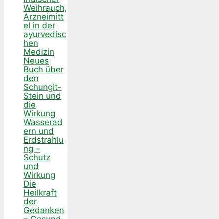
Weihrauch,
Arzneimitt
el in der
ayurvedisc
hen
Medizin
Neues
Buch über
den
Schungit-
Stein und
die
Wirkung
Wasserad
ern und
Erdstrahlu
ng –
Schutz
und
Wirkung
Die
Heilkraft
der
Gedanken