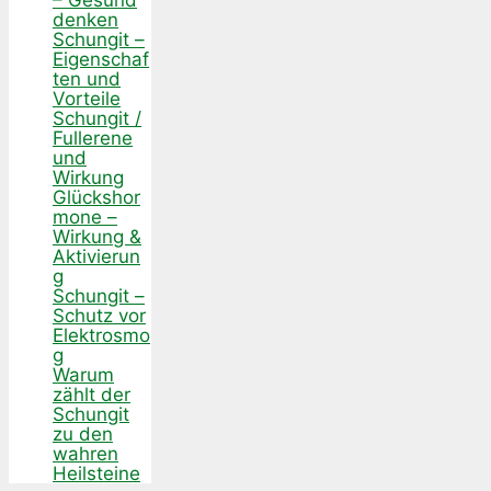
– Gesund
denken
Schungit –
Eigenschaf
ten und
Vorteile
Schungit /
Fullerene
und
Wirkung
Glückshor
mone –
Wirkung &
Aktivierun
g
Schungit –
Schutz vor
Elektrosmo
g
Warum
zählt der
Schungit
zu den
wahren
Heilsteine