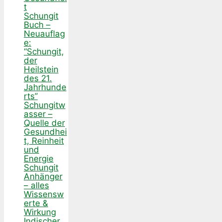
t
Schungit
Buch –
Neuauflag
e:
“Schungit,
der
Heilstein
des 21.
Jahrhunde
rts”
Schungitw
asser –
Quelle der
Gesundhei
t, Reinheit
und
Energie
Schungit
Anhänger
– alles
Wissensw
erte &
Wirkung
Indischer