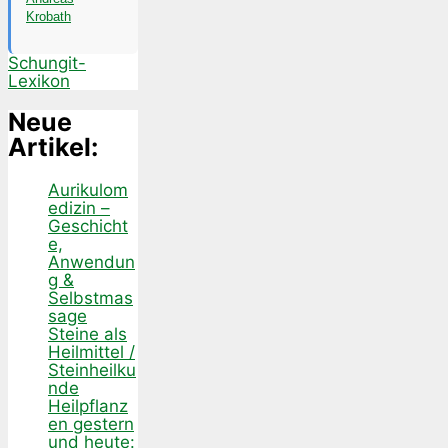
Krobath
Schungit-
Lexikon
Neue
Artikel:
Aurikulom
edizin –
Geschicht
e,
Anwendun
g &
Selbstmas
sage
Steine als
Heilmittel /
Steinheilku
nde
Heilpflanz
en gestern
und heute: