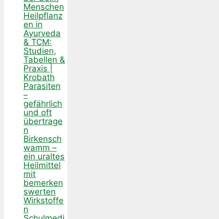
Menschen
Heilpflanz
en in
Ayurveda
& TCM:
Studien,
Tabellen &
Praxis |
Krobath
Parasiten
–
gefährlich
und oft
übertrage
n
Birkensch
wamm –
ein uraltes
Heilmittel
mit
bemerken
swerten
Wirkstoffe
n
Schulmedi