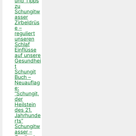
und Tipps
zu
Schungitw
asser
Zirbeldrüs
e –
reguliert
unseren
Schlaf
Einflüsse
auf unsere
Gesundhei
t
Schungit
Buch –
Neuauflag
e:
“Schungit,
der
Heilstein
des 21.
Jahrhunde
rts”
Schungitw
asser –