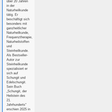
über 20 Jahren
in der
Naturheilkunde
tätig. Er
beschäftigt sich
besonders mit
ganzheitlicher
Naturheilkunde,
Frequenztherapie,
Naturheilstoffen
und
Steinheilkunde.
Als Bestseller-
Autor zur
Steinheilkunde
spezialisiert er
sich auf
Schungit und
Edelschungit.
Sein Buch
„Schungit, der
Heilstein des
21.
Jahrhunderts"
erschien 2025 in