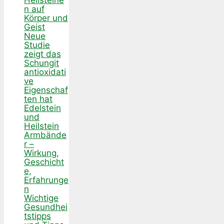
Heilsteine
n auf
Körper und
Geist
Neue
Studie
zeigt das
Schungit
antioxidati
ve
Eigenschaf
ten hat
Edelstein
und
Heilstein
Armbände
r –
Wirkung,
Geschicht
e,
Erfahrunge
n
Wichtige
Gesundhei
tstipps