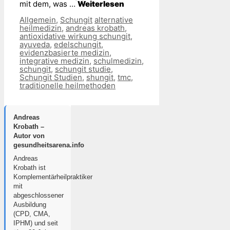
mit dem, was …
Weiterlesen
Kategorien
Schlagwörter
Allgemein
,
Schungit
alternative
heilmedizin
,
andreas krobath
,
antioxidative wirkung schungit
,
ayuveda
,
edelschungit
,
evidenzbasierte medizin
,
integrative medizin
,
schulmedizin
,
schungit
,
schungit studie
,
Schungit Studien
,
shungit
,
tmc
,
traditionelle heilmethoden
Andreas
Krobath –
Autor von
gesundheitsarena.info
Andreas
Krobath ist
Komplementärheilpraktiker
mit
abgeschlossener
Ausbildung
(CPD, CMA,
IPHM) und seit