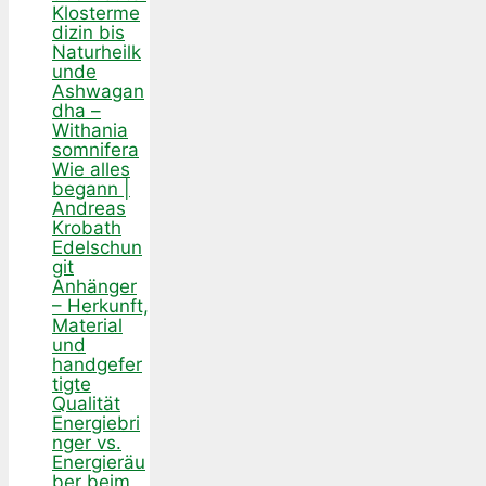
Klosterme
dizin bis
Naturheilk
unde
Ashwagan
dha –
Withania
somnifera
Wie alles
begann |
Andreas
Krobath
Edelschun
git
Anhänger
– Herkunft,
Material
und
handgefer
tigte
Qualität
Energiebri
nger vs.
Energieräu
ber beim