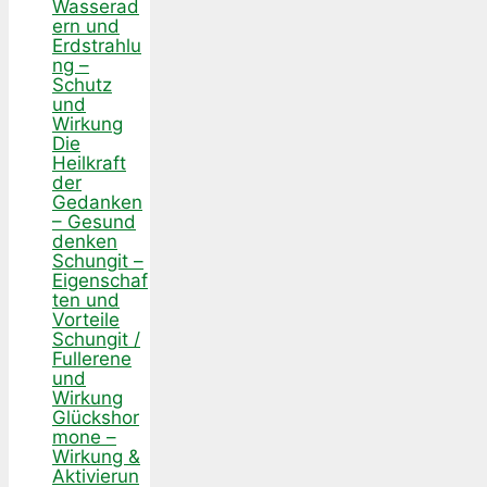
Wasserad
ern und
Erdstrahlu
ng –
Schutz
und
Wirkung
Die
Heilkraft
der
Gedanken
– Gesund
denken
Schungit –
Eigenschaf
ten und
Vorteile
Schungit /
Fullerene
und
Wirkung
Glückshor
mone –
Wirkung &
Aktivierun