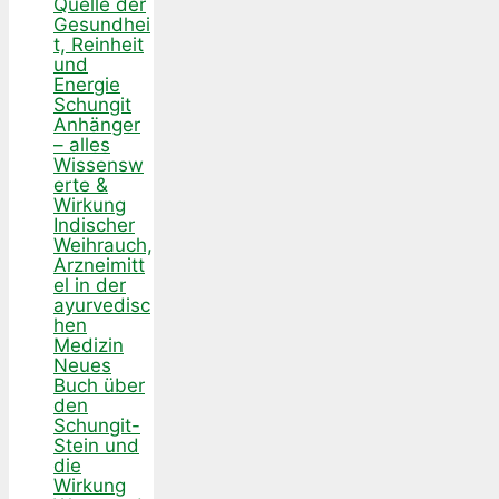
Quelle der
Gesundhei
t, Reinheit
und
Energie
Schungit
Anhänger
– alles
Wissensw
erte &
Wirkung
Indischer
Weihrauch,
Arzneimitt
el in der
ayurvedisc
hen
Medizin
Neues
Buch über
den
Schungit-
Stein und
die
Wirkung