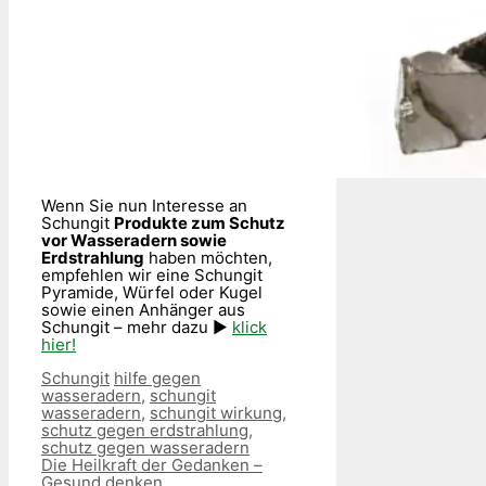
Wenn Sie nun Interesse an
Schungit
Produkte zum Schutz
vor Wasseradern sowie
Erdstrahlung
haben möchten,
empfehlen wir eine Schungit
Pyramide, Würfel oder Kugel
sowie einen Anhänger aus
Schungit – mehr dazu ►
klick
hier!
Kategorien
Schlagwörter
Schungit
hilfe gegen
wasseradern
,
schungit
wasseradern
,
schungit wirkung
,
schutz gegen erdstrahlung
,
schutz gegen wasseradern
Die Heilkraft der Gedanken –
Gesund denken