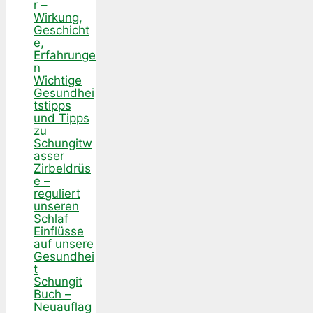
r –
Wirkung,
Geschicht
e,
Erfahrunge
n
Wichtige
Gesundhei
tstipps
und Tipps
zu
Schungitw
asser
Zirbeldrüs
e –
reguliert
unseren
Schlaf
Einflüsse
auf unsere
Gesundhei
t
Schungit
Buch –
Neuauflag