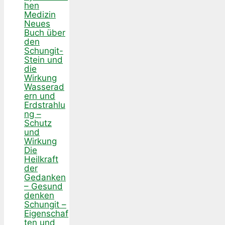
hen
Medizin
Neues
Buch über
den
Schungit-
Stein und
die
Wirkung
Wasserad
ern und
Erdstrahlu
ng –
Schutz
und
Wirkung
Die
Heilkraft
der
Gedanken
– Gesund
denken
Schungit –
Eigenschaf
ten und