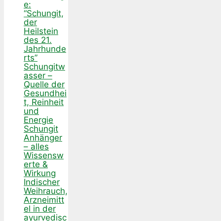
e:
“Schungit,
der
Heilstein
des 21.
Jahrhunde
rts”
Schungitw
asser –
Quelle der
Gesundhei
t, Reinheit
und
Energie
Schungit
Anhänger
– alles
Wissensw
erte &
Wirkung
Indischer
Weihrauch,
Arzneimitt
el in der
ayurvedisc