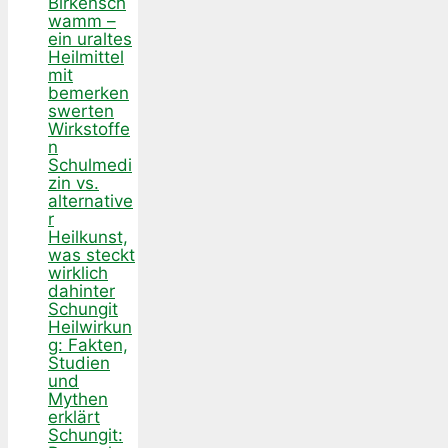
Birkensch
wamm –
ein uraltes
Heilmittel
mit
bemerken
swerten
Wirkstoffe
n
Schulmedi
zin vs.
alternative
r
Heilkunst,
was steckt
wirklich
dahinter
Schungit
Heilwirkun
g: Fakten,
Studien
und
Mythen
erklärt
Schungit: