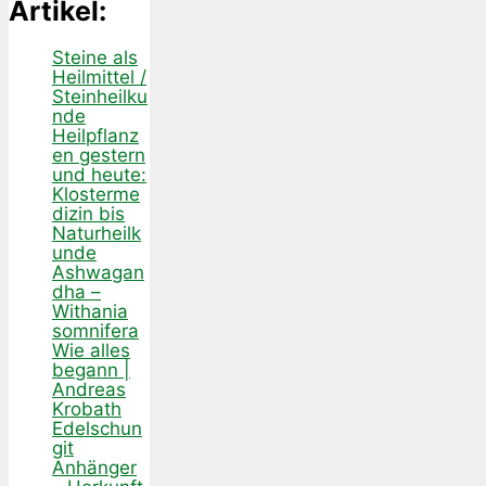
Artikel:
Steine als
Heilmittel /
Steinheilku
nde
Heilpflanz
en gestern
und heute:
Klosterme
dizin bis
Naturheilk
unde
Ashwagan
dha –
Withania
somnifera
Wie alles
begann |
Andreas
Krobath
Edelschun
git
Anhänger