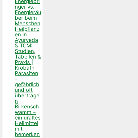
Energiebri
nger vs.
Energieräu
ber beim
Menschen
Heilpflanz
en in
Ayurveda
& TCM:
Studien,
Tabellen &
Praxis |
Krobath
Parasiten
–
gefährlich
und oft
übertrage
n
Birkensch
wamm –
ein uraltes
Heilmittel
mit
bemerken