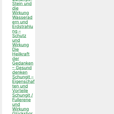
Stein und
die
Wirkung
Wasserad
ern und
Erdstrahlu
ng –
Schutz
und
Wirkung
Die
Heilkraft
der
Gedanken
– Gesund
denken
Schungit –
Eigenschaf
ten und
Vorteile
Schungit /
Fullerene
und
Wirkung
Glückshor