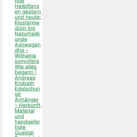
nde
Heilpflanz
en gestern
und heute:
Klosterme
dizin bis
Naturheilk
unde
Ashwagan
dha –
Withania
somnifera
Wie alles
begann |
Andreas
Krobath
Edelschun
git
Anhänger
– Herkunft,
Material
und
handgefer
tigte
Qualität