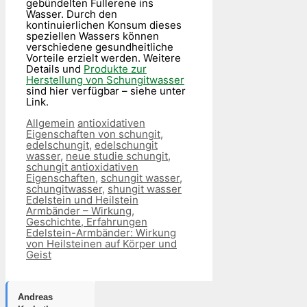
gebündelten Fullerene ins
Wasser. Durch den
kontinuierlichen Konsum dieses
speziellen Wassers können
verschiedene gesundheitliche
Vorteile erzielt werden. Weitere
Details und
Produkte zur
Herstellung von Schungitwasser
sind hier verfügbar – siehe unter
Link.
Kategorien
Schlagwörter
Allgemein
antioxidativen
Eigenschaften von schungit
,
edelschungit
,
edelschungit
wasser
,
neue studie schungit
,
schungit antioxidativen
Eigenschaften
,
schungit wasser
,
schungitwasser
,
shungit wasser
Edelstein und Heilstein
Armbänder – Wirkung,
Geschichte, Erfahrungen
Edelstein-Armbänder: Wirkung
von Heilsteinen auf Körper und
Geist
Andreas