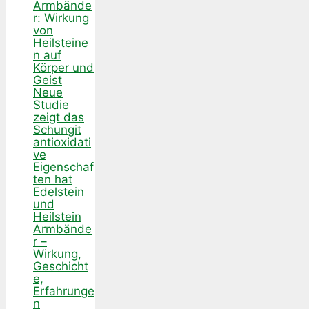
Armbände
r: Wirkung
von
Heilsteine
n auf
Körper und
Geist
Neue
Studie
zeigt das
Schungit
antioxidati
ve
Eigenschaf
ten hat
Edelstein
und
Heilstein
Armbände
r –
Wirkung,
Geschicht
e,
Erfahrunge
n