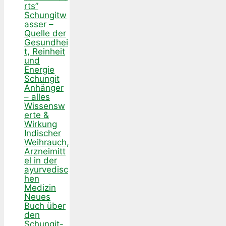
rts”
Schungitw
asser –
Quelle der
Gesundhei
t, Reinheit
und
Energie
Schungit
Anhänger
– alles
Wissensw
erte &
Wirkung
Indischer
Weihrauch,
Arzneimitt
el in der
ayurvedisc
hen
Medizin
Neues
Buch über
den
Schungit-