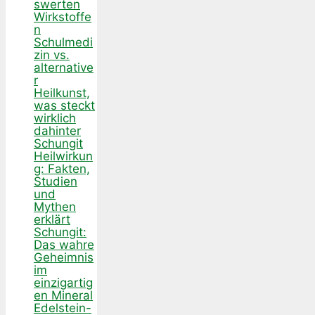
swerten
Wirkstoffe
n
Schulmedi
zin vs.
alternative
r
Heilkunst,
was steckt
wirklich
dahinter
Schungit
Heilwirkun
g: Fakten,
Studien
und
Mythen
erklärt
Schungit:
Das wahre
Geheimnis
im
einzigartig
en Mineral
Edelstein-