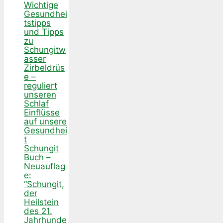
Wichtige
Gesundhei
tstipps
und Tipps
zu
Schungitw
asser
Zirbeldrüs
e –
reguliert
unseren
Schlaf
Einflüsse
auf unsere
Gesundhei
t
Schungit
Buch –
Neuauflag
e:
“Schungit,
der
Heilstein
des 21.
Jahrhunde