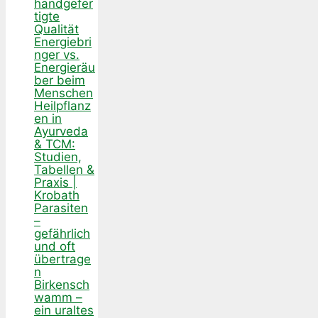
handgefer
tigte
Qualität
Energiebri
nger vs.
Energieräu
ber beim
Menschen
Heilpflanz
en in
Ayurveda
& TCM:
Studien,
Tabellen &
Praxis |
Krobath
Parasiten
–
gefährlich
und oft
übertrage
n
Birkensch
wamm –
ein uraltes