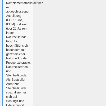
Komplementärheilpraktiker
mit
abgeschlossener
Ausbildung
(CPD, CMA,
IPHM) und seit
über 20 Jahren
in der
Naturheilkunde
tätig. Er
beschäftigt sich
besonders mit
ganzheitlicher
Naturheilkunde,
Frequenztherapie,
Naturheilstoffen
und
Steinheilkunde.
Als Bestseller-
Autor zur
Steinheilkunde
spezialisiert er
sich auf
Schungit und
Edelschungit.