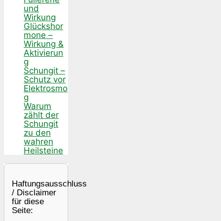
und
Wirkung
Glückshor
mone –
Wirkung &
Aktivierun
g
Schungit –
Schutz vor
Elektrosmo
g
Warum
zählt der
Schungit
zu den
wahren
Heilsteine
Haftungsausschluss
/ Disclaimer
für diese
Seite: