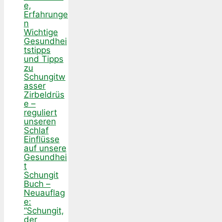
e,
Erfahrunge
n
Wichtige
Gesundhei
tstipps
und Tipps
zu
Schungitw
asser
Zirbeldrüs
e –
reguliert
unseren
Schlaf
Einflüsse
auf unsere
Gesundhei
t
Schungit
Buch –
Neuauflag
e:
“Schungit,
der