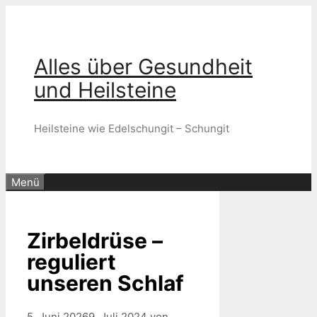
Zum
Inhalt
springen
Alles über Gesundheit
und Heilsteine
Heilsteine wie Edelschungit – Schungit
Menü
Zirbeldrüse –
reguliert
unseren Schlaf
5. Juni 2026
9. Juli 2024
von