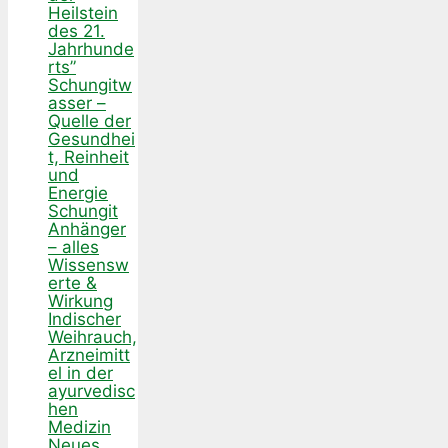
Heilstein
des 21.
Jahrhunde
rts”
Schungitw
asser –
Quelle der
Gesundhei
t, Reinheit
und
Energie
Schungit
Anhänger
– alles
Wissensw
erte &
Wirkung
Indischer
Weihrauch,
Arzneimitt
el in der
ayurvedisc
hen
Medizin
Neues