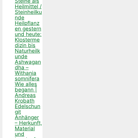
Steine als
Heilmittel /
Steinheilku
nde
Heilpflanz
en gestern
und heute:
Klosterme
dizin bis
Naturheilk
unde
Ashwagan
dha –
Withania
somnifera
Wie alles
begann |
Andreas
Krobath
Edelschun
git
Anhänger
– Herkunft,
Material
und