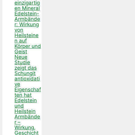
einzigartig
en Mineral
Edelstein-
Armbände
r: Wirkung
von
Heilsteine
n auf
Körper und
Geist
Neue
Studie
zeigt das
Schungit
antioxidati
ve
Eigenschaf
ten hat
Edelstein
und
Heilstein
Armbände
r –
Wirkung,
Geschicht