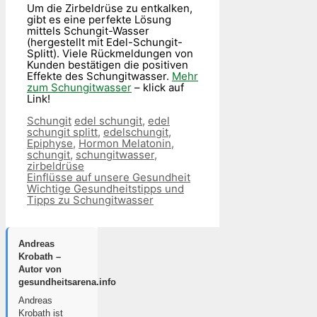
Um die Zirbeldrüse zu entkalken,
gibt es eine perfekte Lösung
mittels Schungit-Wasser
(hergestellt mit Edel-Schungit-
Splitt). Viele Rückmeldungen von
Kunden bestätigen die positiven
Effekte des Schungitwasser.
Mehr
zum Schungitwasser
– klick auf
Link!
Kategorien
Schlagwörter
Schungit
edel schungit
,
edel
schungit splitt
,
edelschungit
,
Epiphyse
,
Hormon Melatonin
,
schungit
,
schungitwasser
,
zirbeldrüse
Einflüsse auf unsere Gesundheit
Wichtige Gesundheitstipps und
Tipps zu Schungitwasser
Andreas
Krobath –
Autor von
gesundheitsarena.info
Andreas
Krobath ist