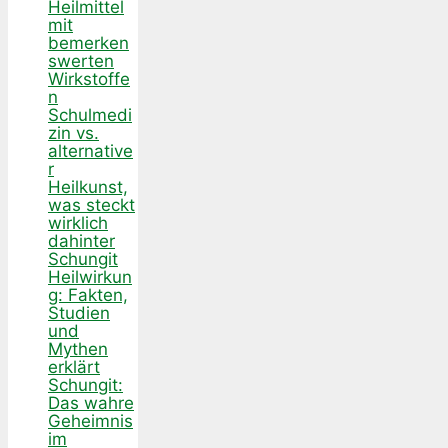
Heilmittel
mit
bemerken
swerten
Wirkstoffe
n
Schulmedi
zin vs.
alternative
r
Heilkunst,
was steckt
wirklich
dahinter
Schungit
Heilwirkun
g: Fakten,
Studien
und
Mythen
erklärt
Schungit:
Das wahre
Geheimnis
im