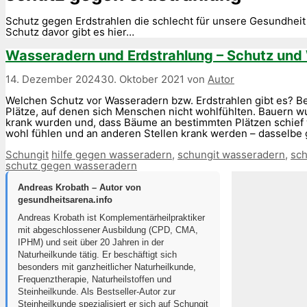
Schutz gegen Erdstrahlen die schlecht für unsere Gesundheit 
Schutz davor gibt es hier…
Wasseradern und Erdstrahlung – Schutz und
14. Dezember 2024
30. Oktober 2021
von
Autor
Welchen Schutz vor Wasseradern bzw. Erdstrahlen gibt es? B
Plätze, auf denen sich Menschen nicht wohlfühlten. Bauern w
krank wurden und, dass Bäume an bestimmten Plätzen schief w
wohl fühlen und an anderen Stellen krank werden – dasselbe 
Kategorien
Schlagwörter
Schungit
hilfe gegen wasseradern
,
schungit wasseradern
,
sch
schutz gegen wasseradern
Andreas Krobath – Autor von
gesundheitsarena.info
Andreas Krobath ist Komplementärheilpraktiker
mit abgeschlossener Ausbildung (CPD, CMA,
IPHM) und seit über 20 Jahren in der
Naturheilkunde tätig. Er beschäftigt sich
besonders mit ganzheitlicher Naturheilkunde,
Frequenztherapie, Naturheilstoffen und
Steinheilkunde. Als Bestseller-Autor zur
Steinheilkunde spezialisiert er sich auf Schungit