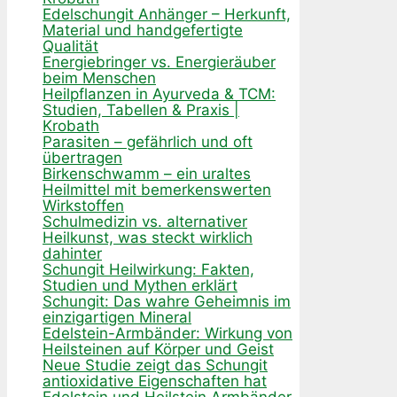
Edelschungit Anhänger – Herkunft,
Material und handgefertigte
Qualität
Energiebringer vs. Energieräuber
beim Menschen
Heilpflanzen in Ayurveda & TCM:
Studien, Tabellen & Praxis |
Krobath
Parasiten – gefährlich und oft
übertragen
Birkenschwamm – ein uraltes
Heilmittel mit bemerkenswerten
Wirkstoffen
Schulmedizin vs. alternativer
Heilkunst, was steckt wirklich
dahinter
Schungit Heilwirkung: Fakten,
Studien und Mythen erklärt
Schungit: Das wahre Geheimnis im
einzigartigen Mineral
Edelstein-Armbänder: Wirkung von
Heilsteinen auf Körper und Geist
Neue Studie zeigt das Schungit
antioxidative Eigenschaften hat
Edelstein und Heilstein Armbänder