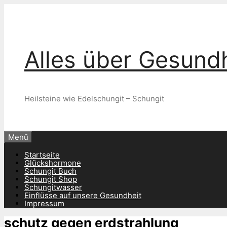
Zum
Inhalt
springen
Alles über Gesundh
Heilsteine wie Edelschungit – Schungit
Menü
Startseite
Glückshormone
Schungit Buch
Schungit Shop
Schungitwasser
Einflüsse auf unsere Gesundheit
Impressum
schutz gegen erdstrahlung