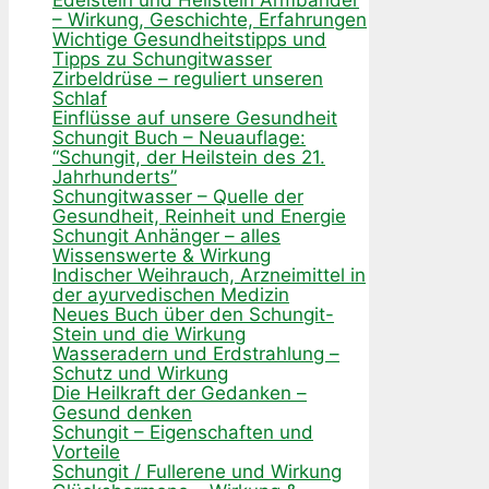
– Wirkung, Geschichte, Erfahrungen
Wichtige Gesundheitstipps und
Tipps zu Schungitwasser
Zirbeldrüse – reguliert unseren
Schlaf
Einflüsse auf unsere Gesundheit
Schungit Buch – Neuauflage:
“Schungit, der Heilstein des 21.
Jahrhunderts”
Schungitwasser – Quelle der
Gesundheit, Reinheit und Energie
Schungit Anhänger – alles
Wissenswerte & Wirkung
Indischer Weihrauch, Arzneimittel in
der ayurvedischen Medizin
Neues Buch über den Schungit-
Stein und die Wirkung
Wasseradern und Erdstrahlung –
Schutz und Wirkung
Die Heilkraft der Gedanken –
Gesund denken
Schungit – Eigenschaften und
Vorteile
Schungit / Fullerene und Wirkung