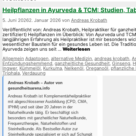
Heilpflanzen in Ayurveda & TCM: Studien, Tab
5. Juni 2026
2. Januar 2026
von
Andreas Krobath
Veröffentlicht von: Andreas Krobath, Heilpraktiker für ganzh
zertifiziert) Heilpflanzen im Überblick: Von Ayurveda und T
langjährigen Erfahrung als Heilpraktiker ist mir besonders wi
wesentlicher Baustein für ein gesundes Leben ist. Die Tradit
Ayurveda zeigen uns seit …
Weiterlesen
Kategorien
Schlagwörter
Allgemein
Adaptogen
,
alternative Medizin
,
andreas krobath
,
A
Entzündungshemmend
,
ganzheitliche Gesundheit
,
Ginseng
,
H
Ingwer
,
Kümmelöl
,
Kurkuma
,
Nelkenöl
,
Oreganoöl
,
pflanzliche
Triphala
,
Verdauung
Andreas Krobath – Autor von
gesundheitsarena.info
Andreas Krobath ist Komplementärheilpraktiker
mit abgeschlossener Ausbildung (CPD, CMA,
IPHM) und seit über 20 Jahren in der
Naturheilkunde tätig. Er beschäftigt sich
besonders mit ganzheitlicher Naturheilkunde,
Frequenztherapie, Naturheilstoffen und
Steinheilkunde. Als Bestseller-Autor zur
Steinheilkunde spezialisiert er sich auf Schungit