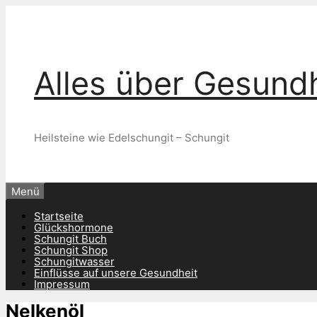
Zum
Inhalt
springen
Alles über Gesundh
Heilsteine wie Edelschungit – Schungit
Menü
Startseite
Glückshormone
Schungit Buch
Schungit Shop
Schungitwasser
Einflüsse auf unsere Gesundheit
Impressum
Nelkenöl