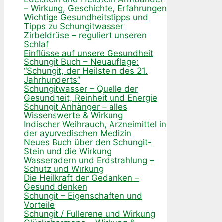
– Wirkung, Geschichte, Erfahrungen
Wichtige Gesundheitstipps und
Tipps zu Schungitwasser
Zirbeldrüse – reguliert unseren
Schlaf
Einflüsse auf unsere Gesundheit
Schungit Buch – Neuauflage:
“Schungit, der Heilstein des 21.
Jahrhunderts”
Schungitwasser – Quelle der
Gesundheit, Reinheit und Energie
Schungit Anhänger – alles
Wissenswerte & Wirkung
Indischer Weihrauch, Arzneimittel in
der ayurvedischen Medizin
Neues Buch über den Schungit-
Stein und die Wirkung
Wasseradern und Erdstrahlung –
Schutz und Wirkung
Die Heilkraft der Gedanken –
Gesund denken
Schungit – Eigenschaften und
Vorteile
Schungit / Fullerene und Wirkung