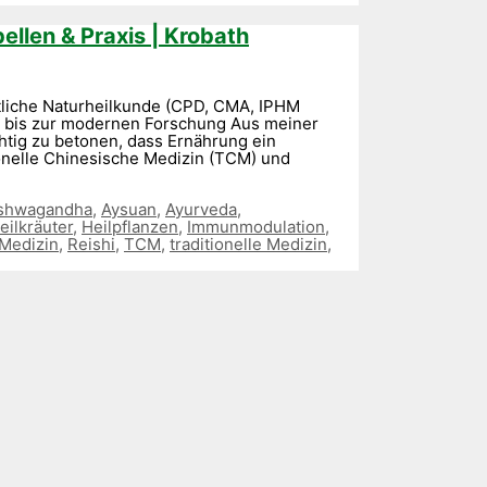
ellen & Praxis | Krobath
eitliche Naturheilkunde (CPD, CMA, IPHM
CM bis zur modernen Forschung Aus meiner
chtig zu betonen, dass Ernährung ein
ionelle Chinesische Medizin (TCM) und
shwagandha
,
Aysuan
,
Ayurveda
,
eilkräuter
,
Heilpflanzen
,
Immunmodulation
,
 Medizin
,
Reishi
,
TCM
,
traditionelle Medizin
,