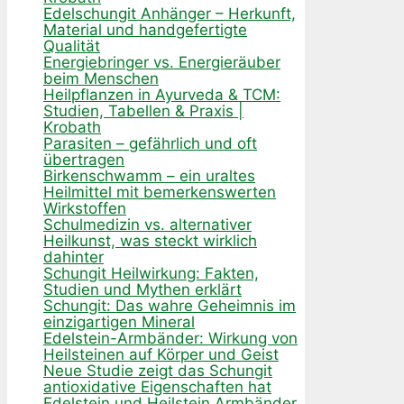
Edelschungit Anhänger – Herkunft,
Material und handgefertigte
Qualität
Energiebringer vs. Energieräuber
beim Menschen
Heilpflanzen in Ayurveda & TCM:
Studien, Tabellen & Praxis |
Krobath
Parasiten – gefährlich und oft
übertragen
Birkenschwamm – ein uraltes
Heilmittel mit bemerkenswerten
Wirkstoffen
Schulmedizin vs. alternativer
Heilkunst, was steckt wirklich
dahinter
Schungit Heilwirkung: Fakten,
Studien und Mythen erklärt
Schungit: Das wahre Geheimnis im
einzigartigen Mineral
Edelstein-Armbänder: Wirkung von
Heilsteinen auf Körper und Geist
Neue Studie zeigt das Schungit
antioxidative Eigenschaften hat
Edelstein und Heilstein Armbänder