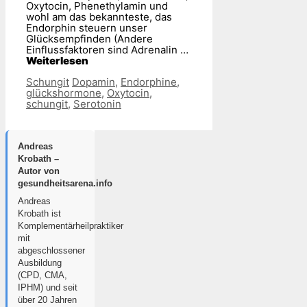
Oxytocin, Phenethylamin und
wohl am das bekannteste, das
Endorphin steuern unser
Glücksempfinden (Andere
Einflussfaktoren sind Adrenalin …
Weiterlesen
Kategorien
Schlagwörter
Schungit
Dopamin
,
Endorphine
,
glückshormone
,
Oxytocin
,
schungit
,
Serotonin
Andreas
Krobath –
Autor von
gesundheitsarena.info
Andreas
Krobath ist
Komplementärheilpraktiker
mit
abgeschlossener
Ausbildung
(CPD, CMA,
IPHM) und seit
über 20 Jahren