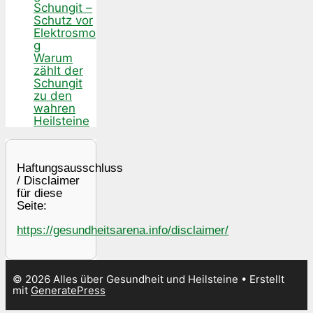
Schungit –
Schutz vor
Elektrosmo
g
Warum
zählt der
Schungit
zu den
wahren
Heilsteine
Haftungsausschluss
/ Disclaimer
für diese
Seite:
https://gesundheitsarena.info/disclaimer/
© 2026 Alles über Gesundheit und Heilsteine
• Erstellt
mit
GeneratePress