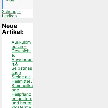
Krobath
Schungit-
Lexikon
Neue
Artikel:
Aurikulom
edizin –
Geschicht
e,
Anwendun
g &
Selbstmas
sage
Steine als
Heilmittel /
Steinheilku
nde
Heilpflanz
en gestern
und heute:
Klosterme