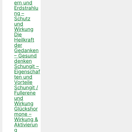
ern und
Erdstrahlu
ng –
Schutz
und
Wirkung
Die
Heilkraft
der
Gedanken
– Gesund
denken
Schungit –
Eigenschaf
ten und
Vorteile
Schungit /
Fullerene
und
Wirkung
Glückshor
mone –
Wirkung &
Aktivierun
g