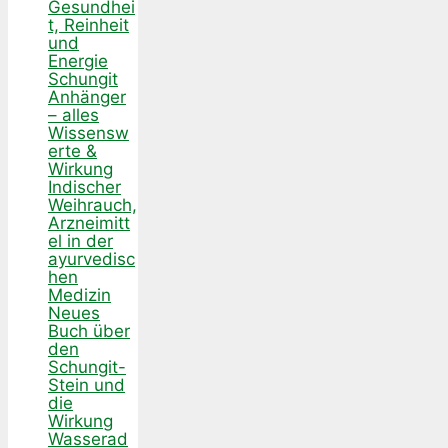
Gesundhei
t, Reinheit
und
Energie
Schungit
Anhänger
– alles
Wissensw
erte &
Wirkung
Indischer
Weihrauch,
Arzneimitt
el in der
ayurvedisc
hen
Medizin
Neues
Buch über
den
Schungit-
Stein und
die
Wirkung
Wasserad