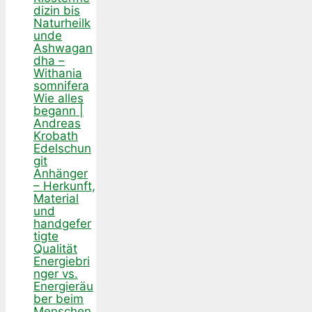
dizin bis
Naturheilk
unde
Ashwagan
dha –
Withania
somnifera
Wie alles
begann |
Andreas
Krobath
Edelschun
git
Anhänger
– Herkunft,
Material
und
handgefer
tigte
Qualität
Energiebri
nger vs.
Energieräu
ber beim
Menschen