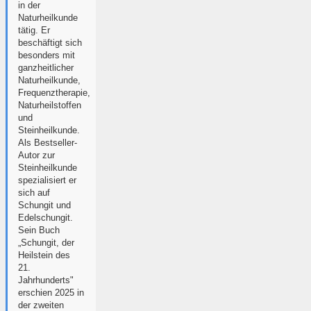
in der
Naturheilkunde
tätig. Er
beschäftigt sich
besonders mit
ganzheitlicher
Naturheilkunde,
Frequenztherapie,
Naturheilstoffen
und
Steinheilkunde.
Als Bestseller-
Autor zur
Steinheilkunde
spezialisiert er
sich auf
Schungit und
Edelschungit.
Sein Buch
„Schungit, der
Heilstein des
21.
Jahrhunderts"
erschien 2025 in
der zweiten