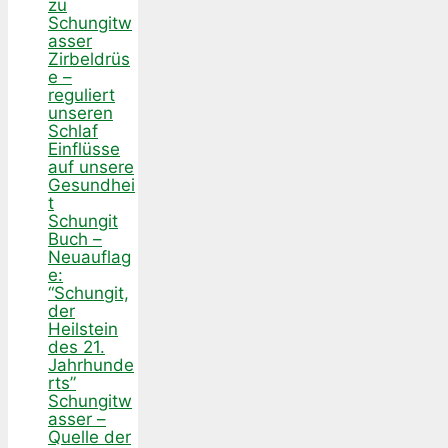
zu
Schungitw
asser
Zirbeldrüs
e –
reguliert
unseren
Schlaf
Einflüsse
auf unsere
Gesundhei
t
Schungit
Buch –
Neuauflag
e:
“Schungit,
der
Heilstein
des 21.
Jahrhunde
rts”
Schungitw
asser –
Quelle der