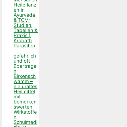
Heilpflanz
en in
Ayurveda
& TCM:
Studien,
Tabellen &
Praxis |
Krobath
Parasiten
–
gefährlich
und oft
übertrage
n
Birkensch
wamm –
ein uraltes
Heilmittel
mit
bemerken
swerten
Wirkstoffe
n
Schulmedi