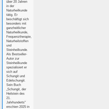
über 20 Jahren
in der
Naturheilkunde
tätig. Er
beschäftigt sich
besonders mit
ganzheitlicher
Naturheilkunde,
Frequenztherapie,
Naturheilstoffen
und
Steinheilkunde.
Als Bestseller-
Autor zur
Steinheilkunde
spezialisiert er
sich auf
Schungit und
Edelschungit.
Sein Buch
„Schungit, der
Heilstein des
21.
Jahrhunderts"
erschien 2025 in