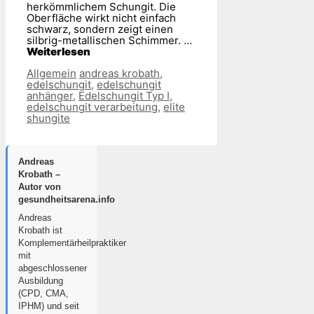
herkömmlichem Schungit. Die
Oberfläche wirkt nicht einfach
schwarz, sondern zeigt einen
silbrig-metallischen Schimmer. …
Weiterlesen
Kategorien
Schlagwörter
Allgemein
andreas krobath
,
edelschungit
,
edelschungit
anhänger
,
Edelschungit Typ I
,
edelschungit verarbeitung
,
elite
shungite
Andreas
Krobath –
Autor von
gesundheitsarena.info
Andreas
Krobath ist
Komplementärheilpraktiker
mit
abgeschlossener
Ausbildung
(CPD, CMA,
IPHM) und seit