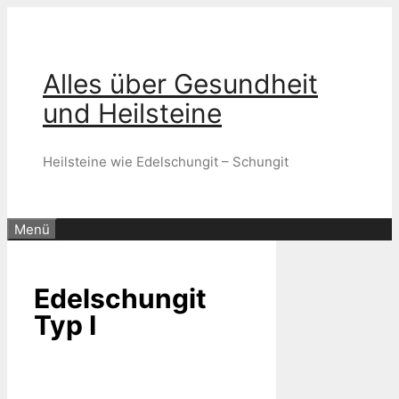
Zum
Inhalt
springen
Alles über Gesundheit
und Heilsteine
Heilsteine wie Edelschungit – Schungit
Menü
Edelschungit
Typ I