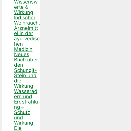
Wissensw
erte &
Wirkung
Indischer
Weihrauch,
Arzneimitt
el in der
ayurvedisc
hen
Medizin
Neues
Buch über
den
Schungit-
Stein und
die
Wirkung
Wasserad
ern und
Erdstrahlu
ng –
Schutz
und
Wirkung
Die