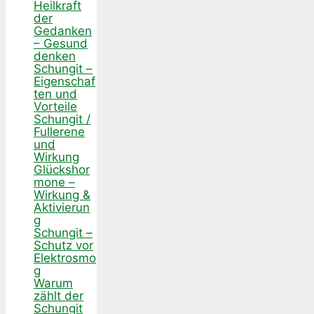
Heilkraft
der
Gedanken
– Gesund
denken
Schungit –
Eigenschaf
ten und
Vorteile
Schungit /
Fullerene
und
Wirkung
Glückshor
mone –
Wirkung &
Aktivierun
g
Schungit –
Schutz vor
Elektrosmo
g
Warum
zählt der
Schungit