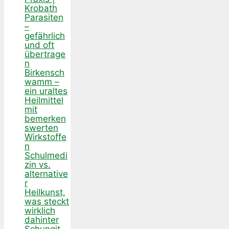
Krobath
Parasiten
–
gefährlich
und oft
übertrage
n
Birkensch
wamm –
ein uraltes
Heilmittel
mit
bemerken
swerten
Wirkstoffe
n
Schulmedi
zin vs.
alternative
r
Heilkunst,
was steckt
wirklich
dahinter