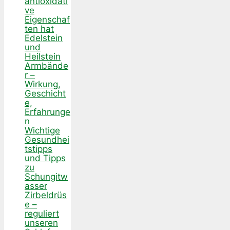
antioxidati
ve
Eigenschaf
ten hat
Edelstein
und
Heilstein
Armbände
r –
Wirkung,
Geschicht
e,
Erfahrunge
n
Wichtige
Gesundhei
tstipps
und Tipps
zu
Schungitw
asser
Zirbeldrüs
e –
reguliert
unseren