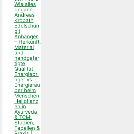
Wie alles
begann |
Andreas
Krobath
Edelschun
git
Anhänger
– Herkunft,
Material
und
handgefer
tigte
Qualität
Energiebri
nger vs.
Energieräu
ber beim
Menschen
Heilpflanz
en in
Ayurveda
& TCM:
Studien,
Tabellen &
Praxis |