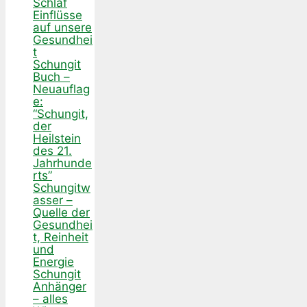
Schlaf
Einflüsse
auf unsere
Gesundhei
t
Schungit
Buch –
Neuauflag
e:
“Schungit,
der
Heilstein
des 21.
Jahrhunde
rts”
Schungitw
asser –
Quelle der
Gesundhei
t, Reinheit
und
Energie
Schungit
Anhänger
– alles