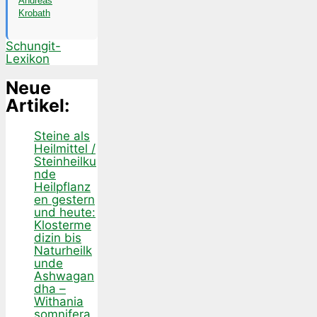
Andreas
Krobath
Schungit-
Lexikon
Neue
Artikel:
Steine als
Heilmittel /
Steinheilku
nde
Heilpflanz
en gestern
und heute:
Klosterme
dizin bis
Naturheilk
unde
Ashwagan
dha –
Withania
somnifera